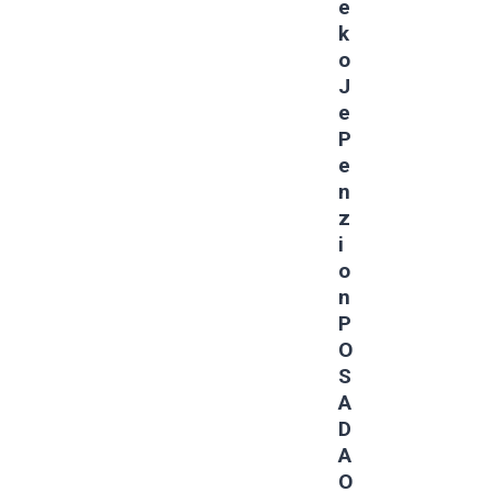
E
K
O
J
E
P
E
N
Z
I
O
N
P
O
S
A
D
A
O