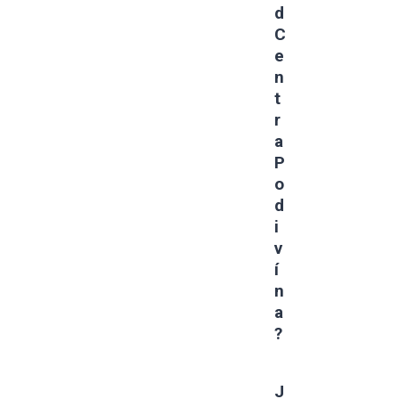
D
C
E
N
T
R
A
P
O
D
I
V
Í
N
A
?
J