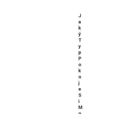
J
A
K
Ý
T
Y
P
P
O
K
O
J
E
S
I
M
O