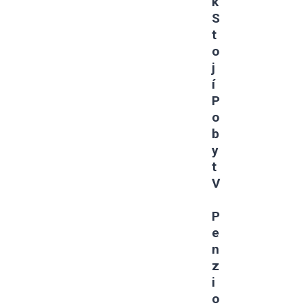
K
S
T
O
J
Í
P
O
B
Y
T
V
P
E
N
Z
I
O