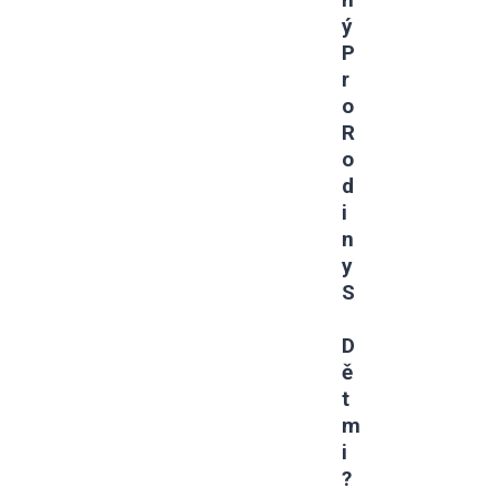
Ý
P
R
O
R
O
D
I
N
Y
S
D
Ě
T
M
I
?