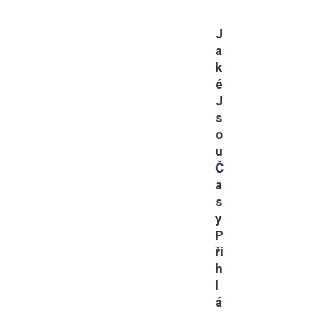
J
A
K
É
J
S
O
U
Č
A
S
Y
P
Ři
H
L
Á