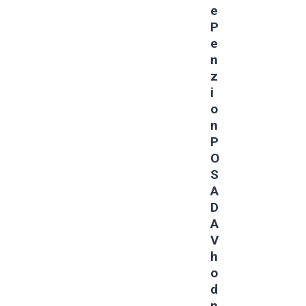
E
P
E
N
Z
I
O
N
P
O
S
A
D
A
V
H
O
D
N