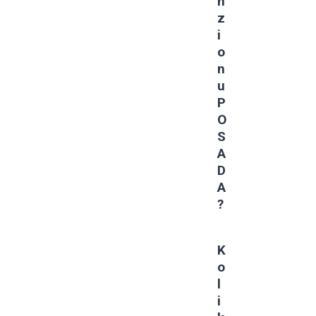
N
Z
I
O
N
U
P
O
S
A
D
A
?
K
O
L
I