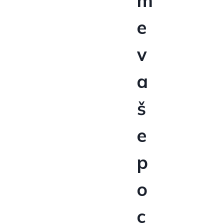
m
e
v
a
š
e
p
o
c