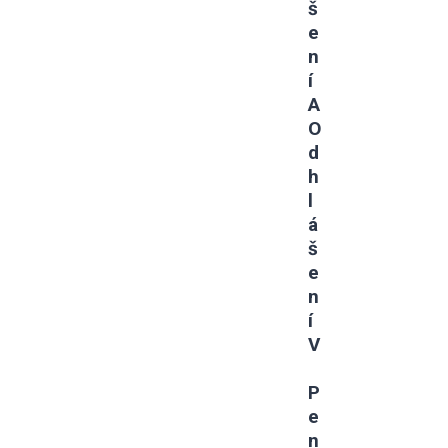
Š
E
N
Í
A
O
D
H
L
Á
Š
E
N
Í
V
P
E
N