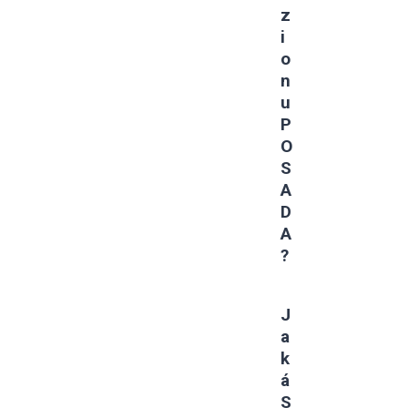
Z
I
O
N
U
P
O
S
A
D
A
?
J
A
K
Á
S