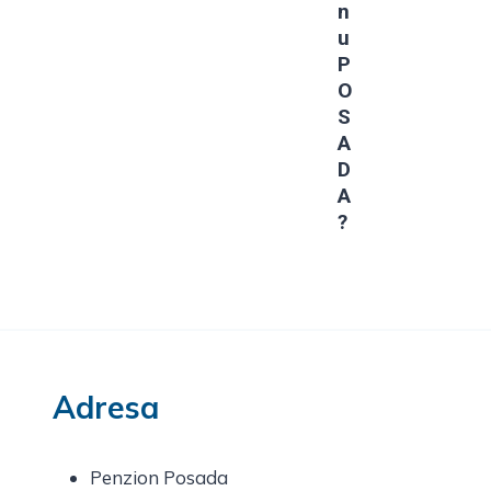
N
U
P
O
S
A
D
A
?
Adresa
Penzion Posada