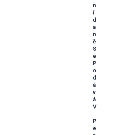
N
Í
D
A
N
Ě
S
E
P
O
D
Á
V
Á
V
P
E