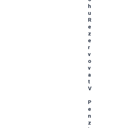
H
U
R
E
Z
E
R
V
O
V
A
T
V
P
E
N
Z