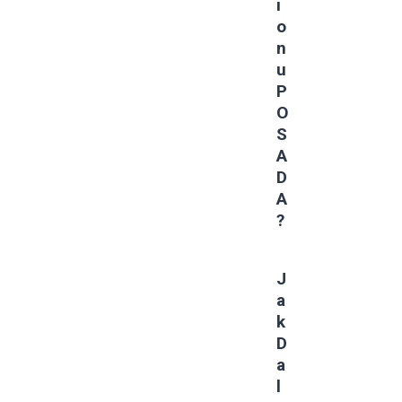
I
O
N
U
P
O
S
A
D
A
?
J
A
K
D
A
L